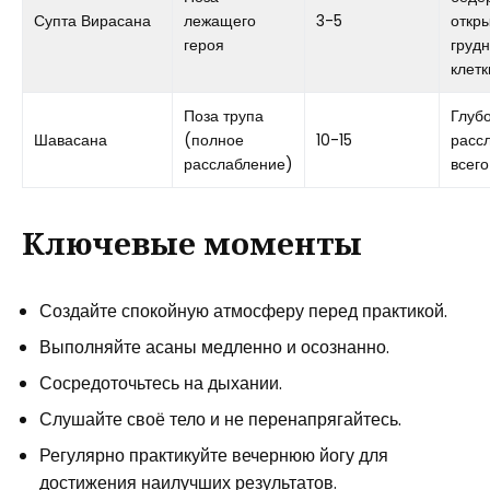
Супта Вирасана
лежащего
3-5
откр
героя
груд
клетк
Поза трупа
Глуб
Шавасана
(полное
10-15
расс
расслабление)
всего
Ключевые моменты
Создайте спокойную атмосферу перед практикой.
Выполняйте асаны медленно и осознанно.
Сосредоточьтесь на дыхании.
Слушайте своё тело и не перенапрягайтесь.
Регулярно практикуйте вечернюю йогу для
достижения наилучших результатов.