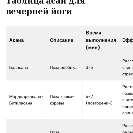
Таблица асан для
вечерней йоги
Время
Асана
Описание
выполнения
Эфф
(мин)
Расс
Баласана
Поза ребёнка
3-5
спины
стре
Раст
позво
Марджариасана-
Поза кошки-
5-7
снят
Битиласана
коровы
(повторений)
напр
спин
Расс
Поза
бедер