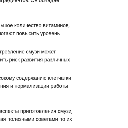
нгредиентов. Он обладает
ьшое количество витаминов,
могают повысить уровень
требление смузи может
ить риск развития различных
окому содержанию клетчатки
ния и нормализации работы
аспекты приготовления смузи,
вая полезными советами по их