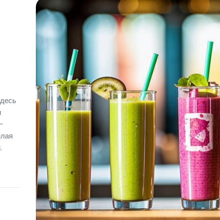
Здесь
и
–
елая
.