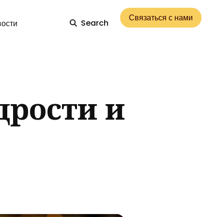
Связаться с нами
Search
ости
дрости и