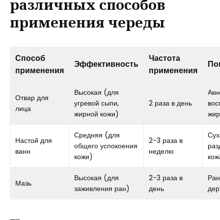
различных способов
применения череды
Способ
Частота
Эффективность
По
применения
применения
Высокая (для
Акн
Отвар для
угревой сыпи,
2 раза в день
вос
лица
жирной кожи)
жир
Средняя (для
Сух
Настой для
2-3 раза в
общего успокоения
раз
ванн
неделю
кожи)
кож
Высокая (для
2-3 раза в
Ран
Мазь
заживления ран)
день
дер