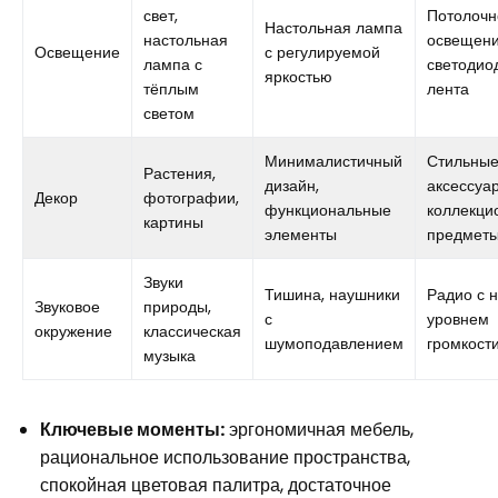
свет,
Потолочн
Настольная лампа
настольная
освещени
Освещение
с регулируемой
лампа с
светодио
яркостью
тёплым
лента
светом
Минималистичный
Стильны
Растения,
дизайн,
аксессуа
Декор
фотографии,
функциональные
коллекци
картины
элементы
предмет
Звуки
Тишина, наушники
Радио с 
Звуковое
природы,
с
уровнем
окружение
классическая
шумоподавлением
громкост
музыка
Ключевые моменты:
эргономичная мебель,
рациональное использование пространства,
спокойная цветовая палитра, достаточное